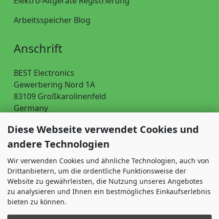
Elektro-Altgeräte Registrierung
Arbeitsspeicher Blog
Anschrift
BEST Electronics
Gewerbering Nord 1A
83109 Großkarolinenfeld
Germany
Telefon: 08031 40891-0
Diese Webseite verwendet Cookies und
Fax: 08031 40891-29
andere Technologien
Wir verwenden Cookies und ähnliche Technologien, auch von
Öffnungszeiten
Drittanbietern, um die ordentliche Funktionsweise der
Montag - Freitag: 8-16 Uhr
Website zu gewährleisten, die Nutzung unseres Angebotes
zu analysieren und Ihnen ein bestmögliches Einkaufserlebnis
bieten zu können.
Vertrag widerrufen