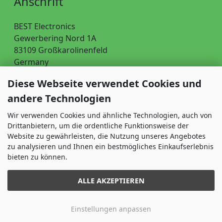
Anschrift
BEST Electronics
Gewerbering Nord 1A
83109 Großkarolinenfeld
Germany
Telefon: 08031 40891-0
Diese Webseite verwendet Cookies und
Fax: 08031 40891-29
andere Technologien
Wir verwenden Cookies und ähnliche Technologien, auch von
Öffnungszeiten
Drittanbietern, um die ordentliche Funktionsweise der
Montag - Freitag: 8-16 Uhr
Website zu gewährleisten, die Nutzung unseres Angebotes
zu analysieren und Ihnen ein bestmögliches Einkaufserlebnis
bieten zu können.
Vertrag widerrufen
ALLE AKZEPTIEREN
Händlerbewertungen
4.9
Einstellungen anpassen
Alle aufgeführten Markennamen sind eingetragene